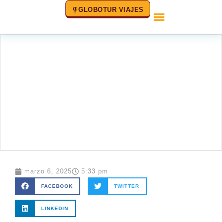
GLOBOTUR VIAJES
Promociones
con globos
aerostáticos
marzo 6, 2025
5:33 pm
FACEBOOK
TWITTER
LINKEDIN